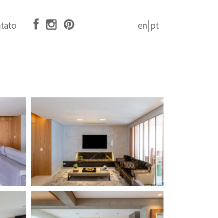
tato
en
pt