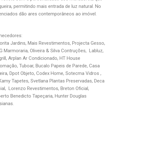
eira, permitindo mais entrada de luz natural. No
erenciados dão ares contemporâneos ao imóvel.
necedores:
orita Jardins, Mais Revestimentos, Projecta Gesso,
 Marmoraria, Oliveira & Silva Contruções, Labluz,
grill, Arplan Ar Condicionado, HT House
omação, Tuboar, Bucalo Papeis de Parede, Casa
eira, Dpot Objeto, Codex Home, Sotecma Vidros ,
Kamy Tapetes, Svetlana Plantas Preservadas, Deca
cial, Lorenzo Revestimentos, Breton Oficial,
erto Benedicto Tapeçaria, Hunter Douglas
sianas.