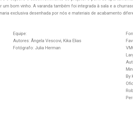
 um bom vinho. A varanda também foi integrada à sala e a churrasqu
naria exclusiva desenhada por nós e materiais de acabamento dif
Equipe:
For
Autores: Ângela Vescovi, Kika Elias
Fav
Fotógrafo: Julia Herman
VMG
Lar
Aut
Min
By 
Ofi
Rob
Per